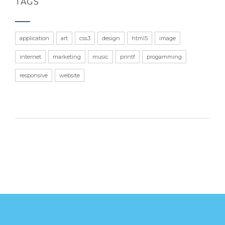
TAGS
application
art
css3
design
html5
image
internet
marketing
music
printf
progamming
responsive
website