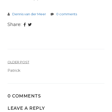
Dennis van der Meer
0 comments
Share:
Berichtnavigatie
OLDER POST
Patrick
0 COMMENTS
LEAVE A REPLY