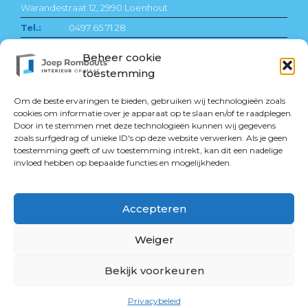
Warandestraat 12, 2990 Loenhout
Tel.:
0497 65 71 28
Email:
info@joeprombouts.be
Beheer cookie
WWW:
https://joeprombouts.be/
toestemming
BTW:
BE 0695.458.920
Om de beste ervaringen te bieden, gebruiken wij technologieën zoals
Open:
ma t/m vr van 8u. tot 17u.
cookies om informatie over je apparaat op te slaan en/of te raadplegen.
Door in te stemmen met deze technologieën kunnen wij gegevens
zoals surfgedrag of unieke ID's op deze website verwerken. Als je geen
toestemming geeft of uw toestemming intrekt, kan dit een nadelige
invloed hebben op bepaalde functies en mogelijkheden.
© Copyright 2026 - Joep Rombouts Interieur op maat -
Accepteren
Privacybeleid
-
Cookie beleid
Made with ♥ door Meer
Marketing
Weiger
Bekijk voorkeuren
Privacybeleid